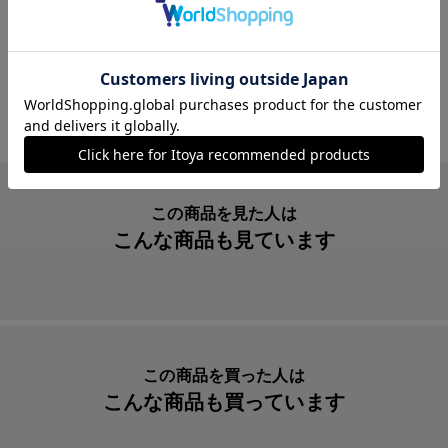
【軸素材】ＡＢＳ樹脂
カラー
ボルドー
サイズ
14x106mm
パッケージサイズ
110x20x20mm
MORE
本体重量
11g
素材・原材料
樹脂、スチール
生産国
ドイツ
この商品を見た人は
こんな商品も見ています
入数明細
１本
メーカー品番
10000483
リフィル
カヴェコ カートリッジインク ロイヤルブルー,
＊カヴェコ ミニコンバーター２
この商品を買った人は
こんな商品も買っています