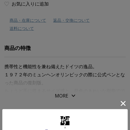
お気に入りに追加
商品・在庫について
返品・交換について
送料について
商品の特徴
携帯性と機能性を兼ね備えたドイツの逸品。
１９７２年のミュンヘンオリンピックの際に公式ペンとな
った商品の復刻版。
ちょうど手に収まるサイズ感と、発色のきれいな樹脂でで
MORE
きた本体は、軽くて持ち運びやすく、常に持ち歩きたいペ
ンです。クリップは別売りです。
商品仕様・スペック
【ペン先素材】スチール
仕様
カートリッジ／コンバーター両用式