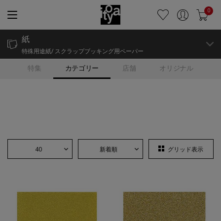
0
紙
特殊用途紙/ スクラップブッキング用ペーパー
特集
カテゴリー
店舗
オリジナル
40
新着順
グリッド表示