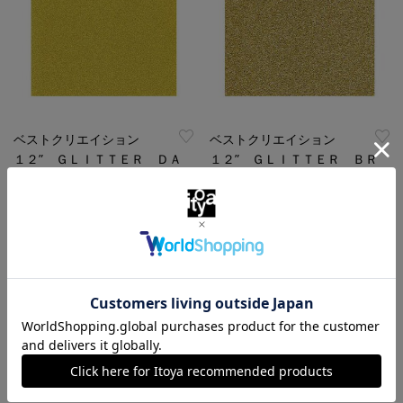
ベストクリエイション
ベストクリエイション
１２” ＧＬＩＴＴＥＲ ＤＡ
１２” ＧＬＩＴＴＥＲ ＢＲ
ＲＫ ＧＯＬＤ
ＩＧＨＴ ＧＯＬＤ
￥616
￥616
（税込）
（税込）