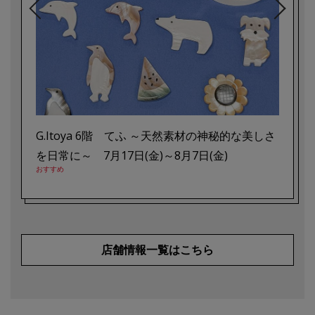
G.Itoya 6階 てふ ～天然素材の神秘的な美しさ
カラン
を日常に～ 7月17日(金)～8月7日(金)
子 個展 
おすすめ
おすすめ 
店舗情報一覧はこちら