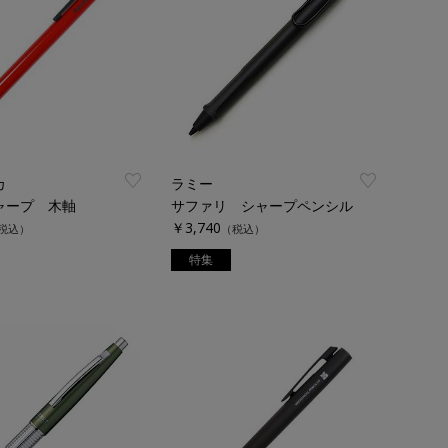
カ
ラミー
ャープ 木軸
サファリ シャープペンシル
￥3,740
税込）
（税込）
特集