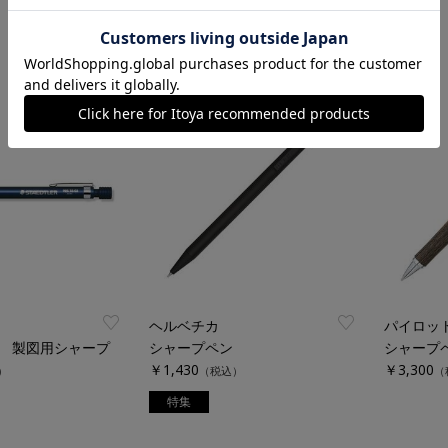
ヘルベチカ
パイロッ
 製図用シャープ
シャープペン
シャープ
￥1,430
￥3,300
）
（税込）
（
特集