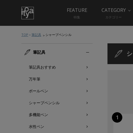
FEATURE
CATEGORY
特集
カテゴリー
TOP
筆記具
シャープペンシル
筆記具
シ
筆記具おすすめ
万年筆
ボールペン
シャープペンシル
多機能ペン
水性ペン