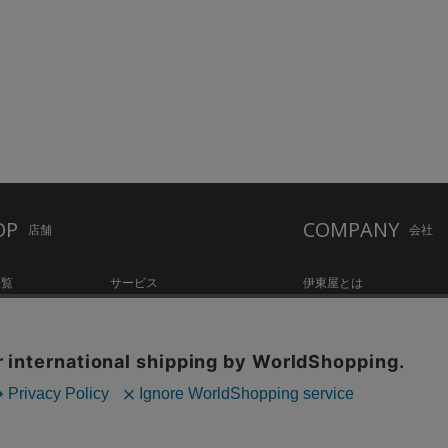
OP
COMPANY
店舗
会社
一覧
サービス
伊東屋とは
ation Hall
店舗情報
オリジナルブランド
hake Lounge
お知らせ・コラム
記念品・ノベルティのご相
tylo
採用情報
Copyright©伊東屋 All Rights Reserved.