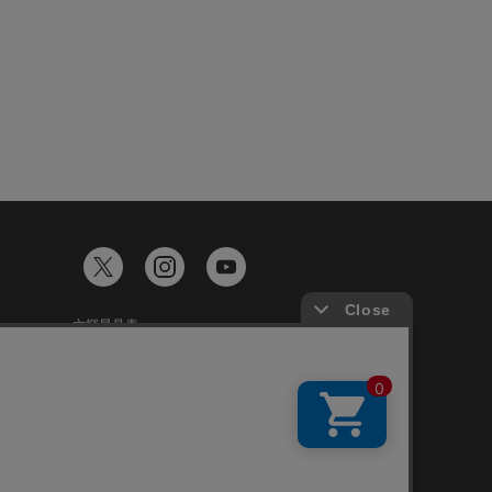
六輝早見表
ギフトカード残高照会
談
Japanese
English
Chinese