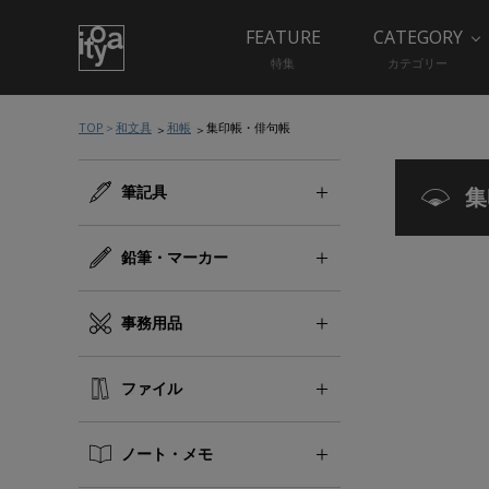
FEATURE
CATEGORY
特集
カテゴリー
TOP
和文具
和帳
集印帳・俳句帳
筆記具
集
鉛筆・マーカー
事務用品
ファイル
ノート・メモ