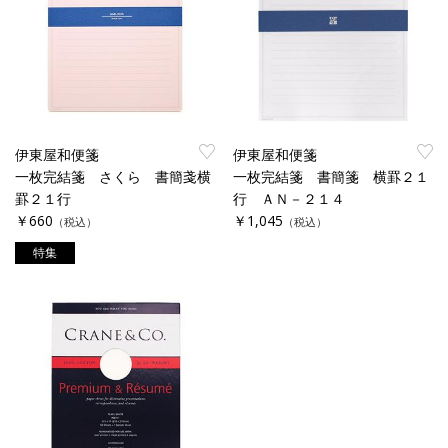
伊東屋和便箋
伊東屋和便箋
一枚完結箋 さくら 書簡戔横
一枚完結箋 書簡箋 横罫２１
罫２１行
行 ＡＮ－２１４
￥660
￥1,045
（税込）
（税込）
特集