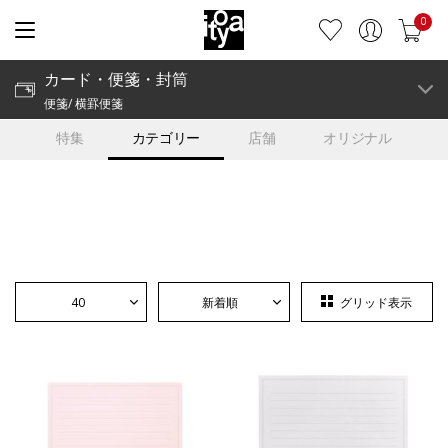
0
カード・便箋・封筒
便箋/ 横罫便箋
特集
カテゴリー
店舗
オリジナル
40
新着順
グリッド表示