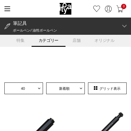
0
筆記具
ボールペン/ 油性ボールペン
特集
カテゴリー
店舗
オリジナル
40
新着順
グリッド表示