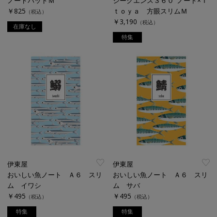
ノートパッドＭ
ジークエンス３６０°ノート×Ｉ
￥825
ｔｏｙａ 方眼スリムＭ
（税込）
￥3,190
（税込）
在庫なし
特集
伊東屋
伊東屋
おいしい魚ノート Ａ６ スリ
おいしい魚ノート Ａ６ スリ
ム イワシ
ム サバ
￥495
￥495
（税込）
（税込）
特集
特集