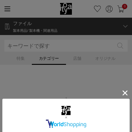
0
ファイル
製本用品/ 製本機・関連用品
特集
カテゴリー
店舗
オリジナル
1