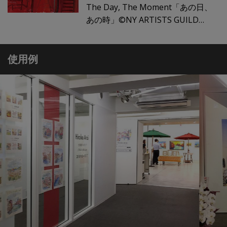
The Day, The Moment「あの日、
あの時」©NY ARTISTS GUILD
20252025年も画家・久下貴史氏の
個展をG.Itoya B1階 Inspi
使用例