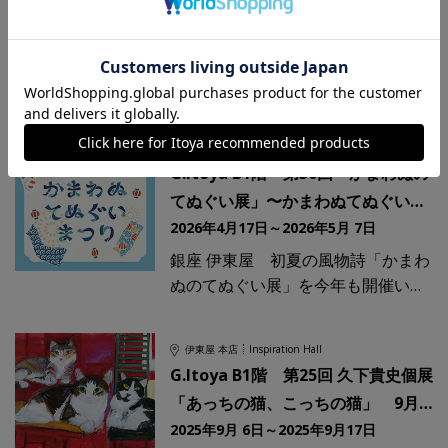
(金)～6月11日
2026年5月22日～2026年6月11日
スタンプまみれの3週間が今年もや
ってきます！3度目の開催となるス
タンプイベント「押し活」の今年の
テーマは、「押すを活かす」。コレ
伊東屋 本店
Inspiration Hall
クションするだけではもったいな
G.Itoya B1階 第30回「かまわぬの
い...！ス
てぬぐい展」〜かまわぬてぬぐいま
つり〜 4月17日(金)
2026年4月17日～2026年5月 7日
銀座 伊東屋 初夏の風物詩「かまわ
ぬのてぬぐい展」を今年も開催いた
します。 1995年から始まったかま
わぬのてぬぐい展も今年でなんと30
伊東屋 本店
Inspiration Hall
回目となります！そこで今年は「か
G.Itoya B1階 第25回 久下貴史個展
「あっちの猫、こっちの猫」 9月6
日(土)～17日(
2025年9月 6日～2025年9月17日