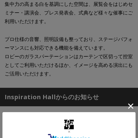
集中力の高まる白を基調にした空間は、展覧会をはじめセ
ミナー・講演会、プレス発表会、式典など様々な催事にご
利用いただけます。
プロ仕様の音響、照明設備も整っており、ステージパフォ
ーマンスにも対応できる機能を備えています。
ロビーのガラスパーテーションはカーテンで区切って控室
としてご利用いただけるほか、イメージを高める演出にも
ご活用いただけます。
Inspiration Hallからのお知らせ
伊東屋 本店
Inspiration Hall
G.Itoya B1階 「押す」を楽しむイ
ベント 押し活2026開催！ 5月22日