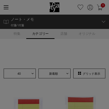
0
ノート・メモ
付箋/ 付箋
特集
カテゴリー
店舗
オリジナル
40
新着順
グリッド表示