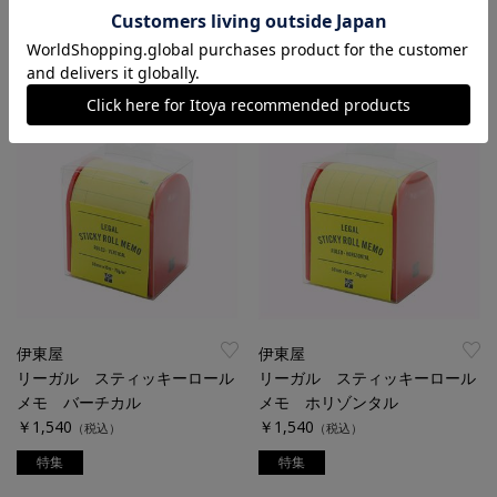
モ ＨＯＵＲＬＹ ＳＣＨＥＤ
モリフィル ＨＯＵＲＬＹ Ｓ
ＵＬＥ
ＣＨＥＤＵＬＥ
￥1,540
￥1,100
（税込）
（税込）
伊東屋
伊東屋
リーガル スティッキーロール
リーガル スティッキーロール
メモ バーチカル
メモ ホリゾンタル
￥1,540
￥1,540
（税込）
（税込）
特集
特集