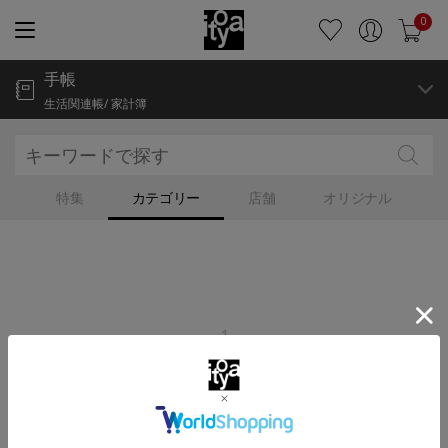
0
手帳
生活関連帳/ 家計簿
特集
カテゴリー
店舗
オリジナル
1