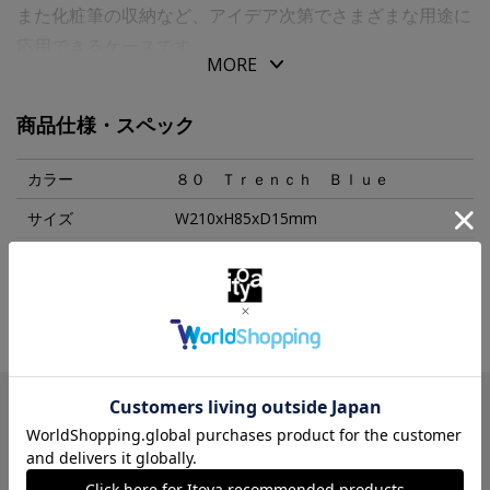
また化粧筆の収納など、アイデア次第でさまざまな用途に
応用できるケースです。
MORE
毎日持ち運びたい、使い勝手のよいアイテムです。
商品仕様・スペック
素材には、おどろくほどの軽さ、なめらかでやわらかな質
感、優れた耐久性をもつウルトラスエード（Ｒ）を用い、
カラー
８０ Ｔｒｅｎｃｈ Ｂｌｕｅ
デイリーユースでもトラベルユースでも快適に使えます。
サイズ
W210xH85xD15mm
表面のなめらかな質感がながく保たれるよう改良した生地
パッケージサイズ
W210xW85xD15mm
を使用しています。（ウルトラスエード（Ｒ）は東レ
（株）の登録商標です。）
本体重量
18g
MORE
生産国
日本
【素材・原材料】
入数明細
１個
人工皮革（ウルトラスエード（Ｒ））、牛革
メーカー品番
AEG0280
この商品を見た人は
【サイズ】
こんな商品も見ています
Ｗ２１０ｘＨ８０ｍｍ（ケース部分）