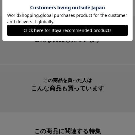
素材・原材料
中紙：クリームキンマリ ７８．３ｇ／㎡
生産国
日本
入数明細
１冊
この商品を見た人は
こんな商品も見ています
メーカー品番
ITN0403
この商品を買った人は
こんな商品も買っています
この商品に関連する特集