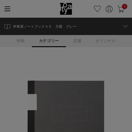
0
伊東屋ノートブックＡ５ 方眼 グレー
特集
カテゴリー
店舗
オリジナル