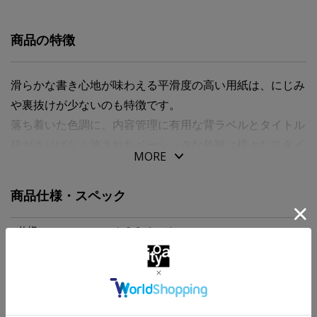
商品の特徴
滑らかな書き心地が味わえる平滑度の高い用紙は、にじみ
や裏抜けが少ないのも特徴です。
落ち着いた色調に、内容管理に有用な背ラベルとタイトル
枠がさりげなく施されたベーシックな外観は様々なスタイ
MORE
ル、シーンに調和します。
商品仕様・スペック
仕様
１６０ページ
サイズ
W148xH210xD8mm
パッケージサイズ
W148xH210xD8mm
本体重量
217g
MORE