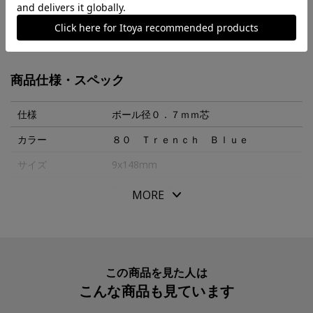
ごく薄く漉いた革を熟練の職人の手でひとつひとつ丁寧に
軸に巻き、つくりました。
MORE
革の質感、色の美しさ、すっきりした細身のフォルムで、
文字を書く手元をスマートに彩ります。
商品仕様・スペック
ボールペンと同色の専用ボックス入りで、ギフトにもおす
すめです。
仕様
ボール径０．７ｍｍ芯
カラー
８０ Ｔｒｅｎｃｈ Ｂｌｕｅ
サイズ
9x148mm
※名入れご選択の際、本体と同色系統の文字色をお選びに
なりますと、名入れ文字が見えづらい場合がございますの
パッケージサイズ
W46xH166xD22mm
MORE
で、ご注意ください。
本体重量
20g
素材・原材料
牛革、金属
生産国
日本
この商品を見た人は
こんな商品も見ています
入数明細
１本