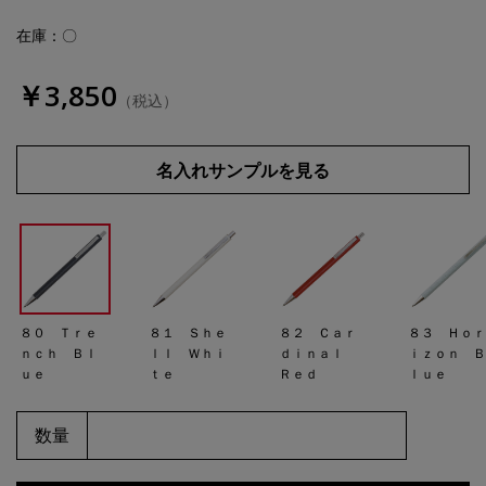
在庫：〇
￥3,850
（税込）
名入れサンプルを見る
８０ Ｔｒｅ
８１ Ｓｈｅ
８２ Ｃａｒ
８３ Ｈｏ
ｎｃｈ Ｂｌ
ｌｌ Ｗｈｉ
ｄｉｎａｌ
ｉｚｏｎ 
ｕｅ
ｔｅ
Ｒｅｄ
ｌｕｅ
数量