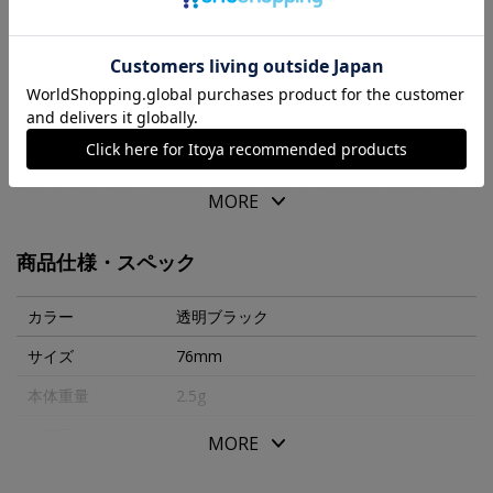
商品の特徴
カランダッシュ万年筆「現行エクリドール・８４９を除
く、現行販売商品」に使用できるヨーロッパタイプのコン
バーターです。
長さ：約７５．４ｍｍ／軸径：約７．８ｍｍ／内径：約
MORE
２．６ｍｍ／外径：約４．２ｍｍ（旧品番 ００００－８
２０）
商品仕様・スペック
カラー
透明ブラック
サイズ
76mm
本体重量
2.5g
生産国
スイス
MORE
メーカー品番
100000-820