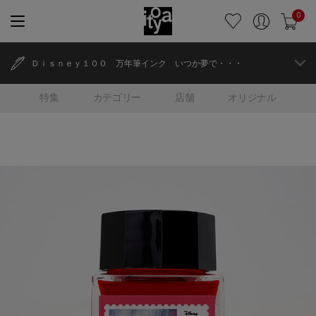
0
Ｄｉｓｎｅｙ１００ 万年筆インク いつか夢で・・・
特集
カテゴリー
店舗
オリジナル