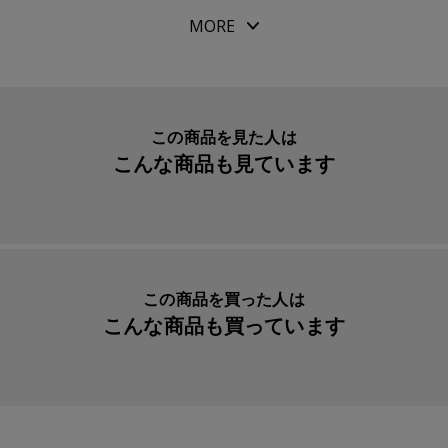
パッケージサイズ
W37.5xH61xD37.5mm
MORE
本体重量
94g
素材・原材料
水性染料
生産国
日本
この商品を見た人は
こんな商品も見ています
入数明細
１本
メーカー品番
13-9469-212
この商品を買った人は
こんな商品も買っています