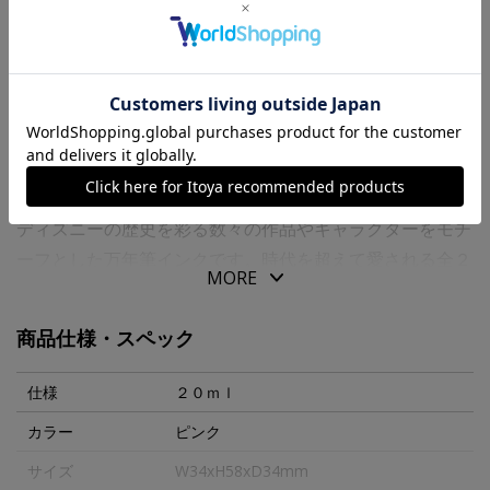
送料について
商品の特徴
こちらの商品はお一人様3点までお求め頂けます。
ディズニーの歴史を彩る数々の作品やキャラクターをモチ
ーフとした万年筆インクです。時代を超えて愛される全２
MORE
０作品を映画のワンシーンとともに色で表現しました。
２０ｍｌのボトル入りの染料インクです。
商品仕様・スペック
オーロラ姫をイメージしたピンクカラーです。夢でも出逢
仕様
２０ｍｌ
ったあの人が迎えに来てくれる日まで、深い深い眠りの中
カラー
ピンク
で。
サイズ
W34xH58xD34mm