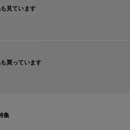
品も見ています
品も買っています
特集