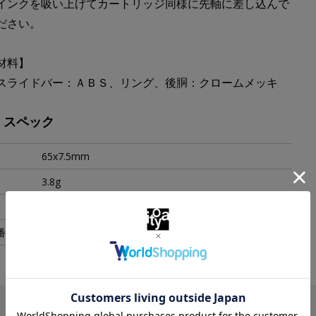
インクを吸い上げてカートリッジ同様に先軸に差し込んで
ださい。
材料】
スライドバー：ＡＢＳ、リング、後胴：クロームメッキ
・スペック
65x7.5mm
3.8g
中国
番
ｺﾝﾊﾞｰﾀｰ700A