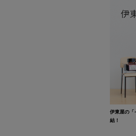
伊東屋の「
結！