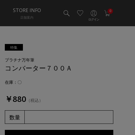
STORE INFO
0
店舗案内
ログイン
特集
プラチナ万年筆
コンバーター７００Ａ
在庫：〇
￥880
（税込）
数量