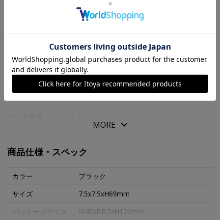
送料について
商品の特徴
従来製品の固定金具を金ＩＰ仕様にした、高級感のあるコ
ンバーターです。
●本体重量：２．８ｇ
MORE
商品仕様・スペック
カラー
ブラック
サイズ
7.5x7.5xH69mm
パッケージサイズ
W40xD8.5xH120mm