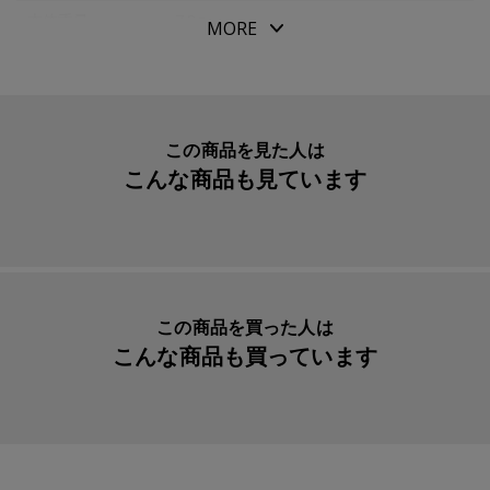
本体重量
7.8g
MORE
素材・原材料
ポリプロピレン・ＡＢＳ樹脂
生産国
日本
入数明細
１本
この商品を見た人は
こんな商品も見ています
メーカー品番
14-0806-220
この商品を買った人は
こんな商品も買っています