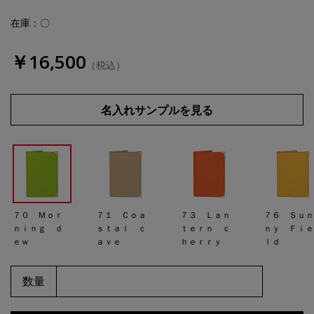
在庫：〇
￥16,500
（税込）
名入れサンプルを見る
７０ Ｍｏｒ
７１ Ｃｏａ
７３ Ｌａｎ
７６ Ｓｕ
ｎｉｎｇ ｄ
ｓｔａｌ ｃ
ｔｅｒｎ ｃ
ｎｙ Ｆｉ
ｅｗ
ａｖｅ
ｈｅｒｒｙ
ｌｄ
数量