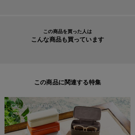
Ｎｉめっき
スキミング防止の生地を内蔵しています。
ケースを閉じた状態では中の非接触型ＩＣカードは機能し
この商品を買った人は
ませんので、カードなどを使用する際はケースから取り出
こんな商品も買っています
してご使用ください。
※お名入れ位置は開いた内側、右下となります。
この商品に関連する特集