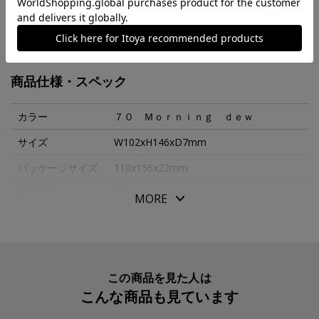
うな高揚感あるデザインに仕立てました。
MORE
「パスポートをきれいに携えたい」という方におすすめの
コンパクトタイプ。
商品仕様・スペック
パスポートに加え、カードが２枚収まるシンプルなつくり
です。
カラー
７０ Ｍｏｒｎｉｎｇ ｄｅｗ
小さい鞄にも収まりやすく、ケースごとつかんで鞄に入れ
サイズ
W102xH146xD7mm
ればすぐに観光に出られます。
パッケージサイズ
110x156x22mm
情報流出防止機能も内蔵、海外の旅で一層気になるセキュ
リティー対策も施しています。
本体重量
66g
MORE
素材・原材料
牛革・金属・ポリエステル織物
カラーは、旅の気分にあわせて選べる８色展開。
生産国
日本
美しいケースとともに、非日常な時間をお楽しみくださ
い。
入数明細
１個
この商品を見た人は
こんな商品も見ています
メーカー品番
AAG7770
【素材：原材料】牛革・金属・ポリエステル織物＋Ｃｕ＋