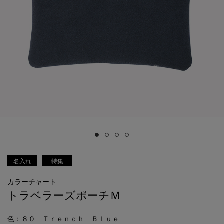
名入れ
特集
カラーチャート
トラベラーズポーチＭ
色
：８０ Ｔｒｅｎｃｈ Ｂｌｕｅ