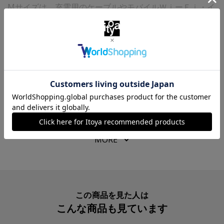
Мサイズは、充電用のケーブルやモバイルＷｉーＦｉ・イ
ヤフォンなどのモバイル周辺機器をまとめたり、ハンドク
MORE
リーム・ミラーなどのケア用品をまとめたりと、小さすぎ
ず大きすぎない、ちょうどよいサイズです。
商品仕様・スペック
毎日持ち運びたい、使い勝手のよいアイテムです。
カラー
８０ Ｔｒｅｎｃｈ Ｂｌｕｅ
素材には、おどろくほどの軽さ、なめらかでやわらかな質
サイズ
W190xH135xD15mm
感、優れた耐久性をもつウルトラスエード（Ｒ）を用い、
パッケージサイズ
W190xH135xD15mm
デイリーユースでもトラベルユースでも快適に使えます。
表面のなめらかな質感がながく保たれるよう改良した生地
本体重量
23g
MORE
を使用しています。（ウルトラスエード（Ｒ）は東レの登
生産国
日本
録商標です。）
入数明細
１個
【素材・原材料】
メーカー品番
AEG0380
この商品を見た人は
人工皮革（ウルトラスエード（Ｒ））、牛革
こんな商品も見ています