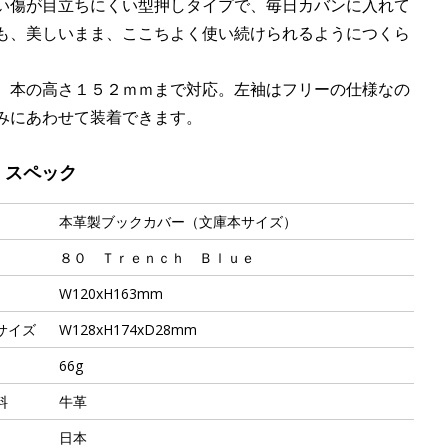
い傷が目立ちにくい型押しタイプで、毎日カバンに入れて
も、美しいまま、ここちよく使い続けられるようにつくら
。
、本の高さ１５２ｍｍまで対応。左袖はフリーの仕様なの
みにあわせて装着できます。
・スペック
本革製ブックカバー（文庫本サイズ）
８０ Ｔｒｅｎｃｈ Ｂｌｕｅ
W120xH163mm
サイズ
W128xH174xD28mm
66g
料
牛革
日本