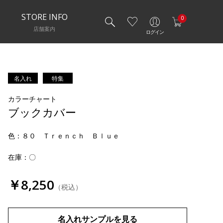
STORE INFO
0
店舗案内
ログイン
名入れ
特集
カラーチャート
ブックカバー
色
：８０ Ｔｒｅｎｃｈ Ｂｌｕｅ
在庫：〇
￥8,250
（税込）
名入れサンプルを見る