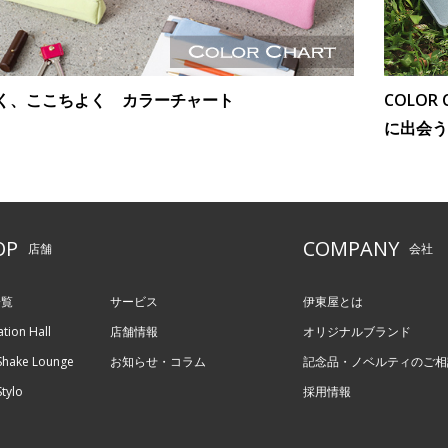
く、ここちよく カラーチャート
COLO
に出会う
OP
COMPANY
店舗
会社
一覧
サービス
伊東屋とは
ation Hall
店舗情報
オリジナルブランド
hake Lounge
お知らせ・コラム
記念品・ノベルティのご相
tylo
採用情報