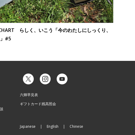
R CHART らしく、いこう「今のわたしにしっくり、
」#5
六輝早見表
ギフトカード残高照会
談
Japanese
English
Chinese