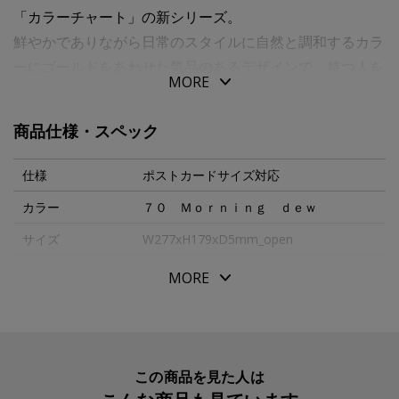
「カラーチャート」の新シリーズ。
鮮やかでありながら日常のスタイルに自然と調和するカラ
ーにゴールドをあわせた気品のあるデザインで、持つ人を
MORE
華やかでエレガントな印象へ導きます。
商品仕様・スペック
お部屋のインテリアとして、オフィスの机上のアクセント
として、様々な空間に彩りをそえる本革製フォトフレー
仕様
ポストカードサイズ対応
ム。２つ折りになるので旅行や出張先にも携帯でき、お気
カラー
７０ Ｍｏｒｎｉｎｇ ｄｅｗ
に入りの写真をいつでも身近に飾ることができます。上質
サイズ
W277xH179xD5mm_open
なものを知る大人の方にお持ちいただくのにふさわしいア
イテムです。
パッケージサイズ
W200xH148xD22mm
MORE
ポストカード版、縦型の写真に対応。
本体重量
175g
素材・原材料
牛革
生産国
日本
この商品を見た人は