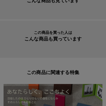
こんな商品も見ています
入数明細
１個
メーカー品番
AAG4770
この商品を買った人は
こんな商品も買っています
この商品に関連する特集