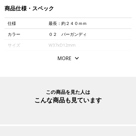
・パスケース本体は別売りです。
商品仕様・スペック
・携帯電話やデジカメ等の重いものにはご使用いただけま
せん。
仕様
最長：約２４０ｍｍ
・リールの紐は最後まで強く引き出したり、吊り下げた状
カラー
０２ バーガンディ
態で振り回したり、強く引っ張ったり、衝撃を与えないで
サイズ
W37xD12mm
ください。
パッケージサイズ
46x159x27mm
MORE
本体重量
17g
素材・原材料
牛革・レーヨン・金属
生産国
日本
この商品を見た人は
こんな商品も見ています
入数明細
１本
メーカー品番
AAB5702*