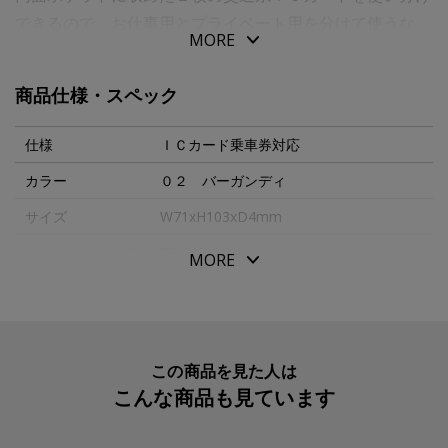
できるので、お仕事用とプライベート用を分けて使うな
MORE
ど、複数の交通ＩＣカードをお持ちの方に便利です。
真ん中にあるポケットには、さらにもう１枚カードを収納
商品仕様・スペック
可能。
このポケットは読み取り機に反応しないセーブポケットな
仕様
ＩＣカード乗車券対応
ので、スキミング対策としても役立ちます。
カラー
０２ バーガンディ
サイズ
W71xH103xD4mm
外側についた２つのポケットに、使用するＩＣカード乗車
券を入れてください。
パッケージサイズ
85x113x20mm
MORE
外側についた２つのポケットに、使用するＩＣ乗車券を入
本体重量
26g
れてください。
素材・原材料
牛革・レーヨン・金属
ＩＣカード乗車券専用（周波数１３．６５ＭＨｚ）
生産国
日本
この商品を見た人は
こんな商品も見ています
入数明細
１個
メーカー品番
AAB4802*