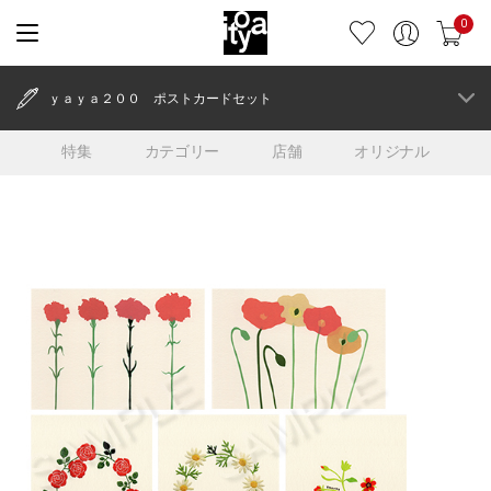
0
ｙａｙａ２００ ポストカードセット
特集
カテゴリー
店舗
オリジナル