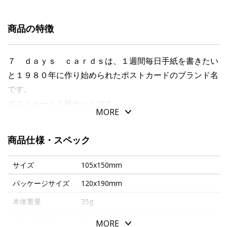
商品の特徴
７ ｄａｙｓ ｃａｒｄｓは、１週間毎日手紙を書きたい
と１９８０年に作り始められたポストカードのブランド名
です。
ポストカード７枚セットです。
MORE
文明が発達した今だからこそ、手書きの文字で気持ちを伝
えてみませんか？
商品仕様・スペック
カードセットは専用封筒にお入れします。
サイズ
105x150mm
パッケージサイズ
120x190mm
本体重量
35g
素材・原材料
紙
MORE