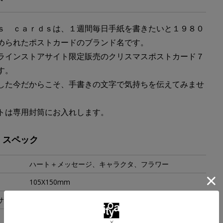
ｓ ｃａｒｄｓは、１週間毎日手紙を書きたいと１９８０
められたポストカードのブランド名です。
ラインストアサイト限定販売のクリスマスポストカード７
す。
した今だからこそ、手書きの文字で気持ちを伝えてみませ
トは専用封筒にお入れします。
・スペック
ハート＋メッセージ、キャラクタ、フラワー
105X150mm
サイズ
120X190mm
35g