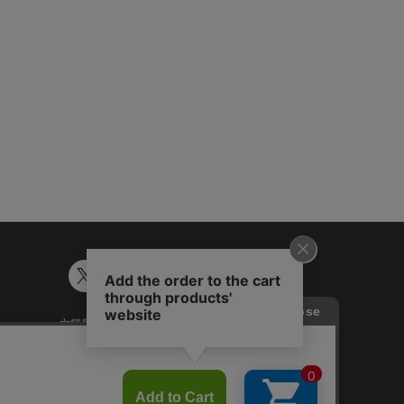
六輝早見表
ギフトカード残高照会
談