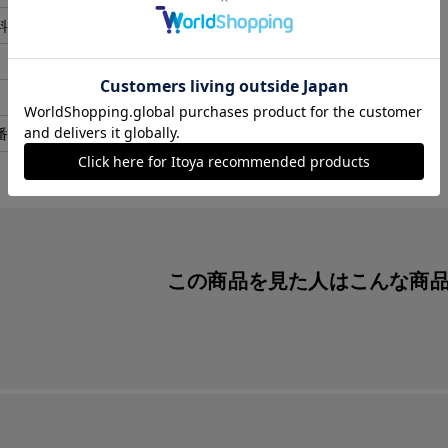
料
紙
日本
７枚セット
番
yaya78
この商品を見た人は
こんな商