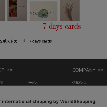
ストカード 7 days cards
OP
COMPANY
店舗
会社
一覧
サービス
伊東屋とは
ation Hall
店舗情報
オリジナルブランド
hake Lounge
お知らせ・コラム
記念品・ノベルティのご相
tylo
採用情報