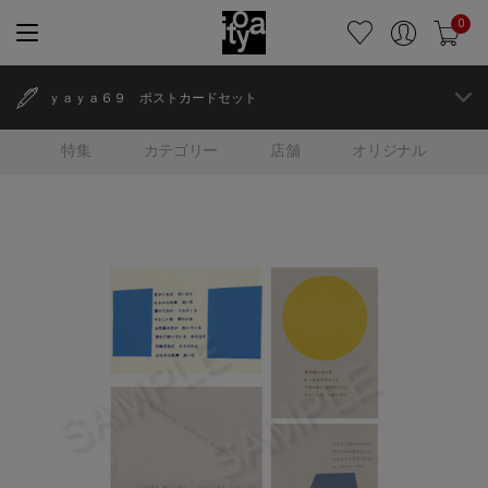
0
ｙａｙａ６９ ポストカードセット
特集
カテゴリー
店舗
オリジナル