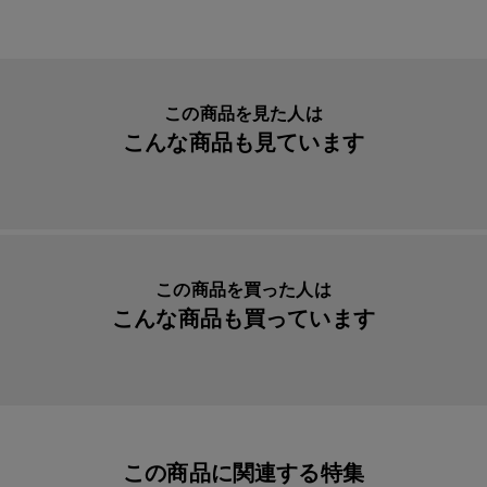
素材・原材料
紙
生産国
日本
入数明細
７枚セット
この商品を見た人は
こんな商品も見ています
メーカー品番
yaya69
この商品を買った人は
こんな商品も買っています
この商品に関連する特集