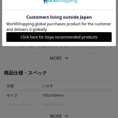
商品の特徴
７ ｄａｙｓ ｃａｒｄｓは、１週間毎日手紙を書きたい
と１９８０年に作り始められたポストカードのブランド名
です。１日１枚。１週間（７ｄａｙｓ）との思いから、７
枚セットでの販売です。ポストカードは、「感動した気持
MORE
ちや、うれしかった思いを伝える手助けの道具」と考え、
デザインされています。文明が発達した今だからこそ、手
商品仕様・スペック
書きの文字で気持ちを伝えてみませんか？
カードセットは専用封筒にお入れします。
仕様
ハガキ
サイズ
105x150mm
パッケージサイズ
120X190mm
本体重量
35g
MORE