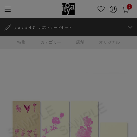
0
ｙａｙａ４７ ポストカードセット
特集
カテゴリー
店舗
オリジナル