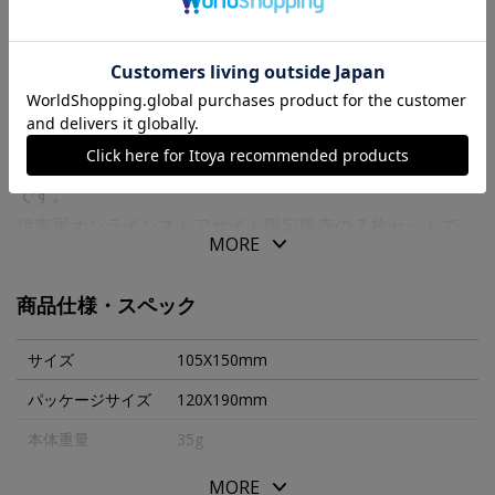
商品の特徴
７ ｄａｙｓ ｃａｒｄｓは、１週間毎日手紙を書きたい
と１９８０年に作り始められたポストカードのブランド名
です。
伊東屋オンラインストアサイト限定販売の７枚セットで
MORE
す。
文明が発達した今だからこそ、手書きの文字で気持ちを伝
商品仕様・スペック
えてみませんか？
カードセットは専用封筒にお入れします。
サイズ
105X150mm
パッケージサイズ
120X190mm
本体重量
35g
素材・原材料
紙
MORE