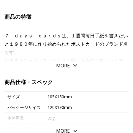
商品の特徴
７ ｄａｙｓ ｃａｒｄｓは、１週間毎日手紙を書きたい
と１９８０年に作り始められたポストカードのブランド名
です。
伊東屋オンラインストアサイト限定販売の７枚セットで
MORE
す。
文明が発達した今だからこそ、手書きの文字で気持ちを伝
商品仕様・スペック
えてみませんか？
カードセットは専用封筒にお入れします。
サイズ
105X150mm
パッケージサイズ
120X190mm
本体重量
35g
素材・原材料
紙
MORE