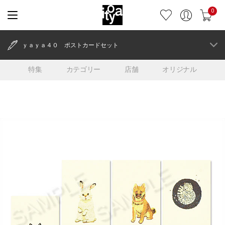
0
ｙａｙａ４０ ポストカードセット
特集
カテゴリー
店舗
オリジナル