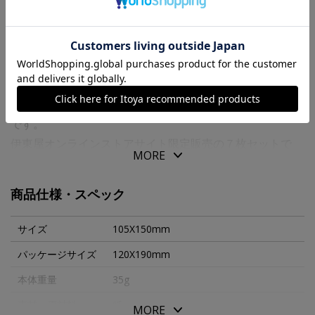
商品の特徴
７ ｄａｙｓ ｃａｒｄｓは、１週間毎日手紙を書きたい
と１９８０年に作り始められたポストカードのブランド名
です。
伊東屋オンラインストアサイト限定販売の７枚セットで
MORE
す。
文明が発達した今だからこそ、手書きの文字で気持ちを伝
商品仕様・スペック
えてみませんか？
カードセットは専用封筒にお入れします。
サイズ
105X150mm
パッケージサイズ
120X190mm
本体重量
35g
素材・原材料
紙
MORE