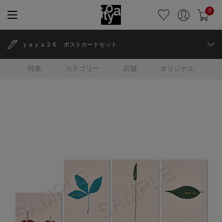
0
ｙａｙａ２６ ポストカードセット
特集
カテゴリー
店舗
オリジナル