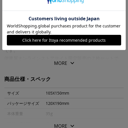
商品の特徴
７ ｄａｙｓ ｃａｒｄｓは、１週間毎日手紙を書きたい
と１９８０年に作り始められたポストカードのブランド名
です。
伊東屋オンラインストアサイト限定販売の７枚セットで
MORE
す。
文明が発達した今だからこそ、手書きの文字で気持ちを伝
商品仕様・スペック
えてみませんか？
カードセットは専用封筒にお入れします。
サイズ
105X150mm
パッケージサイズ
120X190mm
本体重量
35g
素材・原材料
紙
MORE