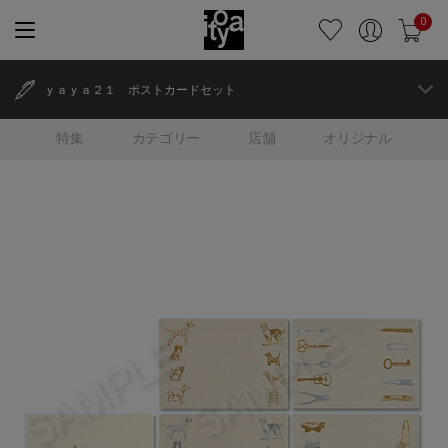
0
ｙａｙａ２１ ポストカードセット
特集
カテゴリー
店舗
オリジナル