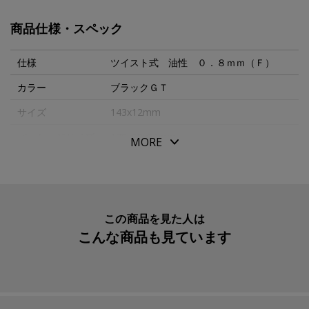
などから、ウォーターマンは「万年筆の祖」と呼ばれてい
商品仕様・スペック
ます。
全ての筆記具をフランスの工場で製造するウォーターマン
仕様
ツイスト式 油性 ０．８ｍｍ（Ｆ）
は、細部にまで妥協を許さず品質にこだわります。
カラー
ブラックＧＴ
ペンを単なる「書く道具」としてだけではなく、パリジャ
サイズ
143x12mm
ンエレガンスを体現した「自己表現のためのツール」に昇
華させました。
パッケージサイズ
175x68x36mm
MORE
それらはまさしく「ライティング・ジュエリー（宝石のよ
本体重量
37g
うな筆記具）」と呼べるでしょう。
素材・原材料
ボディ：ブラス
■「エキスパート」シリーズは時代を超えて愛される、ウ
ォーターマンの代表的な一本。しっかりした持ち心地と重
生産国
フランス
この商品を見た人は
量、安定した書き味で実用性も高く、贈り物にも最適なシ
こんな商品も見ています
入数明細
１本
リーズです。深みのある色彩を実現する上質なラッカー仕
メーカー品番
S0951690
上げは、手元に確かな存在感をプラスします。
リフィル
ウォーターマン ボールペンリフィル Ｆ（０．
８） ブリスタータイプ(35011796401671)