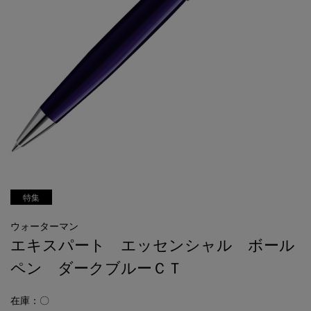
特集
ウォーターマン
エキスパート エッセンシャル ボール
ペン ダークブルーＣＴ
在庫：〇