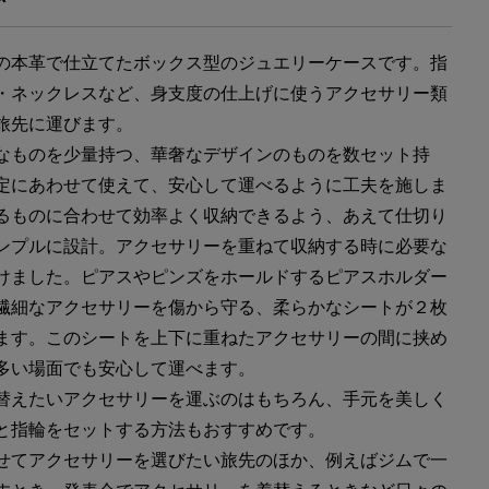
の本革で仕立てたボックス型のジュエリーケースです。指
・ネックレスなど、身支度の仕上げに使うアクセサリー類
旅先に運びます。
なものを少量持つ、華奢なデザインのものを数セット持
定にあわせて使えて、安心して運べるように工夫を施しま
るものに合わせて効率よく収納できるよう、あえて仕切り
ンプルに設計。アクセサリーを重ねて収納する時に必要な
けました。ピアスやピンズをホールドするピアスホルダー
繊細なアクセサリーを傷から守る、柔らかなシートが２枚
ます。このシートを上下に重ねたアクセサリーの間に挟め
多い場面でも安心して運べます。
替えたいアクセサリーを運ぶのはもちろん、手元を美しく
と指輪をセットする方法もおすすめです。
せてアクセサリーを選びたい旅先のほか、例えばジムで一