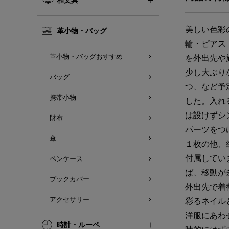
美しい色彩
革小物・バッグ
輪・ピアス
革小物・バッグおすすめ
を外出先や
少し大ぶり
バッグ
つ、など予
携帯小物
した。入れ
は設けずシ
財布
パーツをつ
傘
１枚の他、
付属してい
ペンケース
ば、移動が
ブックカバー
外出先で着
アクセサリー
彩るネイル
洋服にあわ
時計・ルーペ