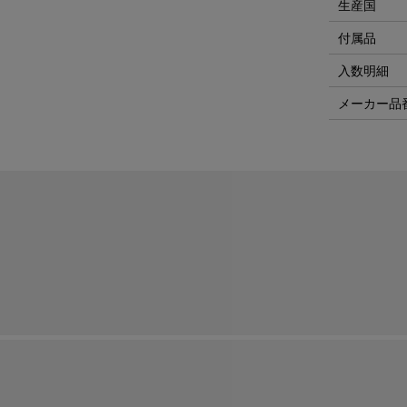
生産国
付属品
入数明細
メーカー品