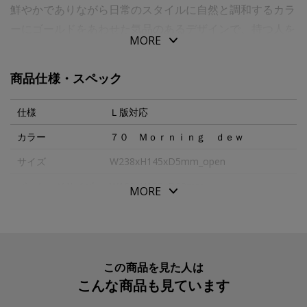
鮮やかでありながら日常のスタイルに自然と調和するカラ
ーにゴールドをあわせた気品のあるデザインで、持つ人を
MORE
華やかでエレガントな印象へ導きます。
商品仕様・スペック
お部屋のインテリアとして、オフィスの机上のアクセント
として、様々な空間に彩りをそえる本革製フォトフレー
仕様
Ｌ版対応
ム。
カラー
７０ Ｍｏｒｎｉｎｇ ｄｅｗ
２つ折りになるので旅行や出張先にも携帯でき、お気に入
サイズ
W238xH145xD5mm_open
りの写真をいつでも身近に飾ることができます。
上質なものを知る大人の方にお持ちいただくのにふさわし
パッケージサイズ
W162xH125xD22mm
MORE
いアイテムです。
本体重量
127g
Ｌ版、縦型の写真に対応。
素材・原材料
牛革
生産国
日本
この商品を見た人は
こんな商品も見ています
入数明細
１個