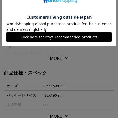
商品の特徴
７ ｄａｙｓ ｃａｒｄｓは、１週間毎日手紙を書きたい
と１９８０年に作り始められたポストカードのブランド名
です。
ポストカード７枚セットです。
MORE
文明が発達した今だからこそ、手書きの文字で気持ちを伝
えてみませんか？カードセットは専用封筒にお入れしま
商品仕様・スペック
す。
サイズ
105X150mm
パッケージサイズ
120X190mm
本体重量
35g
素材・原材料
紙
MORE