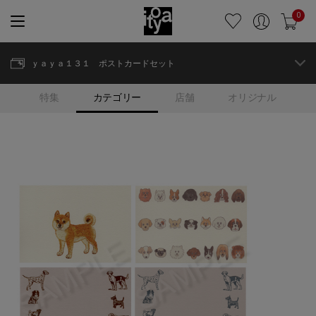
0
ｙａｙａ１３１ ポストカードセット
特集
カテゴリー
店舗
オリジナル