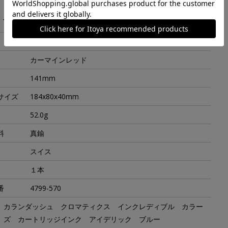
・スペック
カートリッジ／コンバーター両用式
カーマインレッド
141mm
サイズ
184x80x40mm
52.0g
料
真鍮
スイス
１本
番
4799-570
カランダッシュ クロマティクス インクレディブル カラー
ズ カートリッジインク アイデリック ブルー