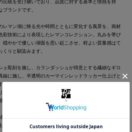
の伝統を受け継いでおり、品質に対する基準と情熱を持
なブランドです。
のレマン湖に映る光や時間とともに変化する風景を、画材
色彩技術により表現したレマンコレクション。丸みを帯び
、穏やかで優しい湖面を思い起こさせ、程よい質量感はて
っくりと馴染みます。
シェ彫刻を施し、カランダッシュが得意とする繊細なギロ
真鍮に施し、半透明のカーマインレッドラッカー仕上げと
す。
りを迎え太陽が山々に沈む瞬間に空と湖面を染める赤のイ
現しています。
材】１８金
上げ】ロジウムコート仕上げ