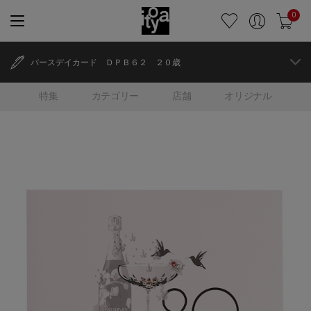
0
バースデイカード ＤＰＢ６２ ２０歳
特集
カテゴリー
店舗
オリジナル