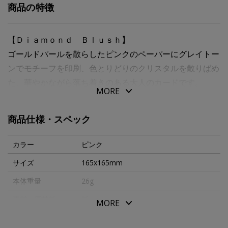
商品の特徴
【Ｄｉａｍｏｎｄ Ｂｌｕｓｈ】
ゴールドパールを散らしたピンクのペーパーにグレイトー
ンでモチーフを印刷、色とりどりのクリスタルを散りばめ
た、華やかながら落ち着きのある大人のカードです。
MORE
二つ折りブランクカード クリスタル、スパンコール付
ブラッシュ封筒 カマス貼り 定形外
商品仕様・スペック
グリーティングカードのオスカーとも称されるイギリス
カラー
ピンク
の”ＴＨＥ ＨＥＮＲＩＥＳ”賞を何度も受賞したハンドメ
サイズ
165x165mm
イドカードのメーカーです。
本体重量
26g
スワロフスキーやファブリックのアタッチメントが上品な
仕上がり。ワンランンク上のカードをご提案致しま
素材・原材料
紙
MORE
す。
生産国
イギリス
製造も印刷もイギリス国内で行なっており、適切に資源管