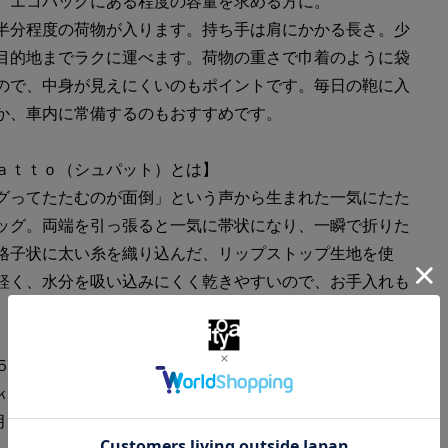
、エコバッグにある程度の容量を求める方に。
半分程度の荷物が入ります。持ち手は肩にかかる長さ。少
目的地までラクに運べます。荷物の重さで巾着のように袋
ので、中身が見えにくいのもポイントです。毎日の鞄に入
か、車内に常備するのもおすすめです。
ａｔｔｏ（シュパット）とは】
グってたたむのが面倒」という声から生まれた一気にたた
ッグ。両端を引っ張ると一気に帯状になり、一瞬で折りた
格子状に太い糸を織り込んだ、リップストップ生地を使
軽く、水分を吸い込みにくく乾きやすいので、お手入れも
。
１５Ｌ
ｋｇ
年5月以降、パッケージをバイリンガル表記に変更いたしま