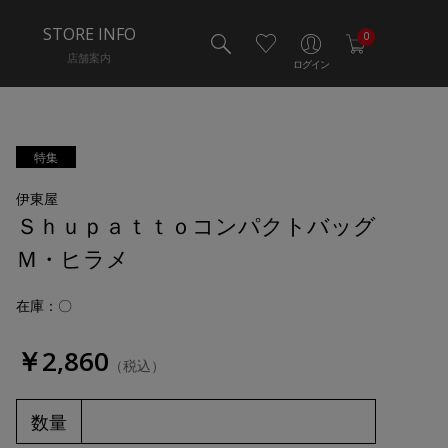
STORE INFO
0
店舗案内
ログイン
特集
伊東屋
Ｓｈｕｐａｔｔｏコンパクトバッグ
Ｍ・ヒラメ
在庫：〇
￥2,860
（税込）
数量