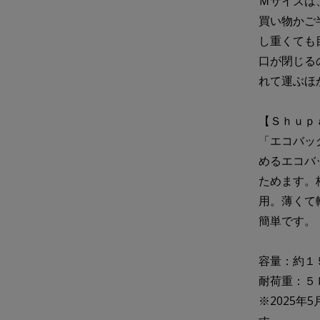
Ｍサイズは
買い物かご
し重くても
口が閉じる
れて運ぶほ
【Ｓｈｕｐ
「エコバッ
めるエコバ
ためます。
用。薄くて
簡単です
容量：約
耐荷重：５
※2025