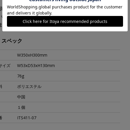
順次切り替えを進めますので、ご注文のタイミングによ
パッケージとお届けするパッケージのデザインが異なるこ
ますが、ご了承くださいませ。
・スペック
W350xH300mm
サイズ
W53xD53xH130mm
76g
料
ポリエステル
中国
１個
番
ITS411-07