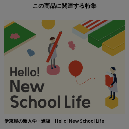
た際や、お子様の服や荷物をまとめるのにお使いいただけ
この商品に関連する特集
ます。
肩から掛けられるサイズですので、体操服やお道具箱など
荷物の多い通学時にも便利です。
容量：約１５Ｌ
対荷重：５ｋｇ
収納時：約６０ｘ６０ｘ８０ｍｍ
※2025年5月以降、パッケージをバイリンガル表記に変更
いたします。
製品ごとに順次切り替えを進めますので、ご注文のタイミ
ングにより、画像のパッケージとお届けするパッケージの
デザインが異なることがございますが、ご了承くださいま
せ。
伊東屋の新入学・進級 Hello! New School Life