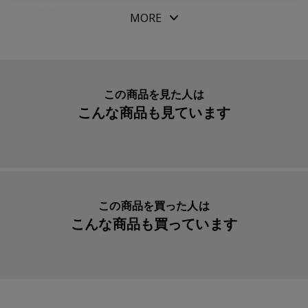
とができます。
本体重量
76g
MORE
小さく持ち運べるのでショッピングバッグとしてはもちろ
素材・原材料
ポリエステル
ん、旅行などのサブバッグとしてもお使いいただけま
生産国
中国
す。
生地のポリエステルは薄くて軽く、水分を吸い込みにくく
入数明細
１個
この商品を見た人は
乾きやすいことが特徴。 格子状に太い糸を織り込んだリ
こんな商品も見ています
メーカー品番
ITS411-10
ップストップ生地です。
Ｍサイズには買い物かご半分程度の荷物を入れることがで
きます。
荷物を入れて取っ手を持ち上げると、巾着のように口がキ
この商品を買った人は
ュッとすぼまり自然に荷物がまとまります。
こんな商品も買っています
また外から荷物が見えないよう袋口にスナップボタンが付
いています。
手のひらサイズに小さく畳めるのでバッグに常備いただけ
ます。 また車内に常備すれば、運転中買い物に立ち寄っ