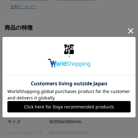
送料について
商品の特徴
伊東屋の包装紙をモチーフにデザインした別製のシュパッ
トに新色ができました。 生地に伊東屋のロゴを散りばめ
ています。
MORE
Ｓｈｕｐａｔｔｏ（シュパット）は、「エコバッグってた
たむのが面倒」という声から生まれた一気にたためるバッ
商品仕様・スペック
グです。
生地にプリーツ加工を施し、あらかじめ折り目をつけてい
カラー
ブルー
ます。
サイズ
W350xH300mm
両端を引っ張ると一気に帯状になり、一瞬で折りたためる
パッケージサイズ
W53xD53xH130mm
画期的な仕組み。 使った後も気持ちよく後片づけするこ