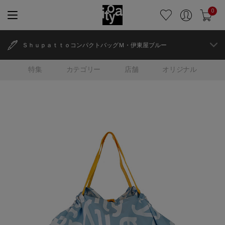
0
ＳｈｕｐａｔｔｏコンパクトバッグＭ・伊東屋ブルー
特集
カテゴリー
店舗
オリジナル