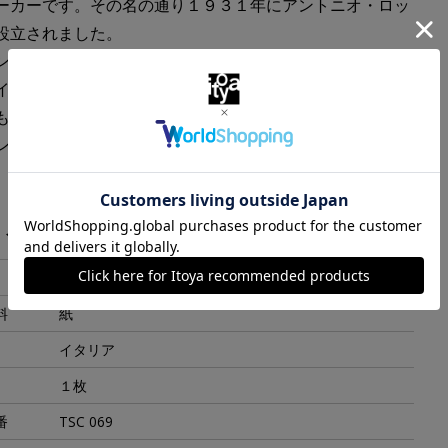
ーカーです。その名の通り１９３１年にアントニオ・ロッ
設立されました。
ンツェに息づく美しさ、芸術、職人の技術などを基礎とす
インイタリー」にこだわった製品を作り続けています。
もある高品質の紙にレタープレスと箔などを用いて印刷さ
ンデザインは、クラシカルな中にもモダンな印象を演出し
ます。
・スペック
500x700mm
料
紙
イタリア
１枚
番
TSC 069