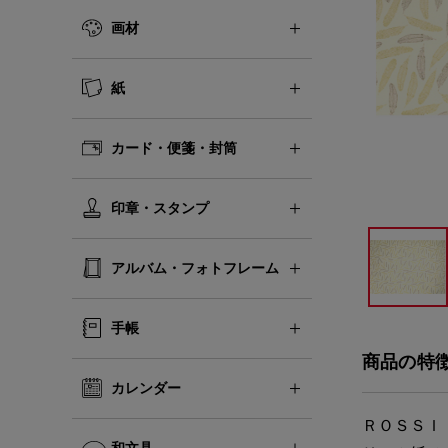
画材
紙
カード・便箋・封筒
印章・スタンプ
アルバム・フォトフレーム
手帳
商品の特
カレンダー
ＲＯＳＳＩ
和文具