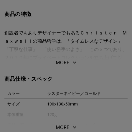
商品の特徴
創設者でもありデザイナーでもあるＣｈｒｉｓｔｅｎ Ｍ
ａｘｗｅｌｌの商品哲学は、「タイムレスなデザイン」
「丁寧な仕事」 「使い勝手のよさ」 この３つであり、
２０１０年にプライベートコレクションを立ち上げて以
MORE
来、その信念に基づき商品作りを行っております。 製品
は輸入生地をＮＹ州内で裁断・縫製しております。
商品仕様・スペック
独自のラスターリネンと、メタリックカラーのポリブレン
カラー
ラスターネイビー／ゴールド
ドフェイクレザーを使ったポーチです。
サイズ
190x130x50mm
裏地は防水ポリエステル１００％の為、雨等で中身が濡れ
本体重量
120g
る事も、逆に中から漏れた液体が外に染み出る事も起こり
にくくなっています。
素材・原材料
リネン＋ポリエステル＋合皮
MORE
約２０ｃｍのストラップは取り外し可能ですので、サブと