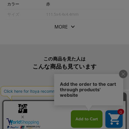
カラー
赤
サイズ
111.5x4.4x4.4mm
パッケージサイズ
111.5x4.4x4.4mm
MORE
本体重量
1.7g
生産国
日本
入数明細
１本
この商品を見た人は
こんな商品も見ています
メーカー品番
SXR38.15
この商品を買った人は
こんな商品も買っています