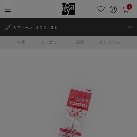
0
リフィール ＳＸＲ－３８
特集
カテゴリー
店舗
オリジナル