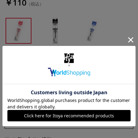
￥110
（税込）
赤
黒
青
数量