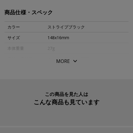
筆記体件を。※「ジャスタス９５」は昭和５４年から発売
商品仕様・スペック
していた「ジャスタス」を技術進化させて新たに発売した
モデルです。１４金、アクリル樹脂
カラー
ストライプブラック
キャップ式
サイズ
148x16mm
本体重量
27g
素材・原材料
１４金、アクリル樹脂
MORE
生産国
日本
入数明細
１本
メーカー品番
FJ3MRSBF
この商品を見た人は
こんな商品も見ています
リフィル
パイロット 万年筆用カートリッジインキ
ブラック