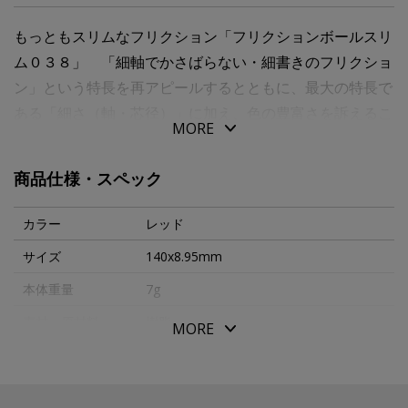
もっともスリムなフリクション「フリクションボールスリ
ム０３８」 「細軸でかさばらない・細書きのフリクショ
ン」という特長を再アピールするとともに、最大の特長で
ある「細さ（軸・芯径）」に加え、色の豊富さを訴えるこ
MORE
とで、「細かく書く・気軽に楽しんで使う」学生層にアピ
ールします。
商品仕様・スペック
カラー
レッド
サイズ
140x8.95mm
本体重量
7g
素材・原材料
樹脂
MORE
生産国
日本
メーカー品番
LFBS18UFR