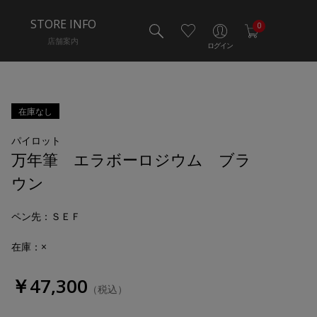
STORE INFO
0
店舗案内
ログイン
在庫なし
パイロット
万年筆 エラボーロジウム ブラ
ウン
ペン先
：ＳＥＦ
在庫：×
￥47,300
（税込）