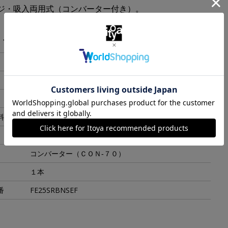
ジ・吸入両用式（コンバーター付き）。
・スペック
ブラウン
14x14x139mm
34.0g
料
黄銅
日本
コンバーター（ＣＯＮ‐７０）
１本
番
FE25SRBNSEF