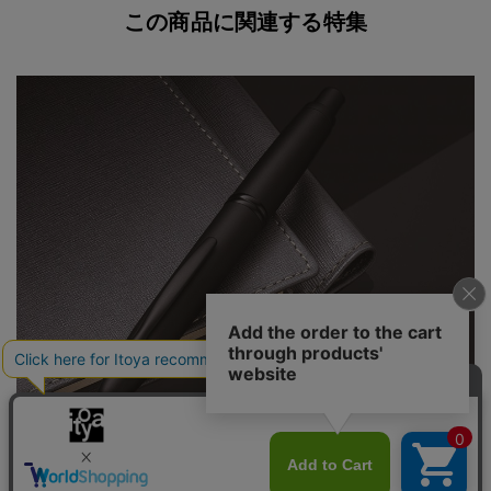
この商品に関連する特集
通常のキャップレスよりも軽いので長時間の筆記や持ち運
びが楽で、かつノックをすることによりすぐに筆記を開始
できるという手軽さ、この２つを備えているキャップレス
デシモ万年筆は、きっと日常使いで活躍すること間違いな
しです。
いつも手軽に使える万年筆が欲しい！ちょっと他とは違っ
た万年筆が欲しい！そんな方におすすめの１本です。
ペン先：１８金
軸：アルミ
塗装 ヘッド・クリップ：ステンレス＋特殊鋼 ロジウム
仕上
PILOT パイロット 圧倒的な安定感と安心感
ノブ：黄銅 ロジウム仕上