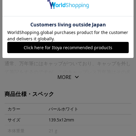
送料について
商品の特徴
パイロットのキャップレス万年筆は、非常に画期的な万年
筆なのです！
通常、万年筆にはキャップがついており、キャップを外し
て筆記をするのですが、このキャップレス万年筆はその名
MORE
の通り、キャップが無くノック式で万年筆の先が出てくる
のです。
商品仕様・スペック
そのスムーズな動作から、キャップレス万年筆の愛用者は
実はとっても多いのです。
カラー
パールホワイト
サイズ
139.5x12mm
キャップが無くてインクが胸ポケットで漏れたりしない
本体重量
21 g
の・・・？！