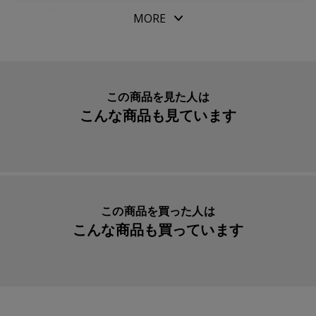
という疑問が当然わき上がることでしょう。
素材・原材料
ペン先：１８金 軸：アルミ
MORE
実はペンクリップが、通常とは逆向きに付いているので
生産国
日本
す。
メーカー品番
FCT15SRPWF
あまり気にとめたことがないかもしれませんが、一般的な
ペンはノック部分にクリップが付いています。
リフィル
パイロット 万年筆用カートリッジインキ
この商品を見た人は
キャップレス万年筆はペン先近くにクリップが付いてお
ブラック
こんな商品も見ています
り、ペン先を上にして胸ポケットに収納できるのです。
このように、工夫がこらされているキャップレス万年筆
は、パイロット社で１９６３年から続くロングシリーズで
す。
この商品を買った人は
そして、このキャップレス万年筆のボディが細身になり軽
こんな商品も買っています
量化されたものが「デシモ」です。
ノック式万年筆という珍しさもありながら、ペン先は１８
金を使用しており、筆記としての機能も抜群です。