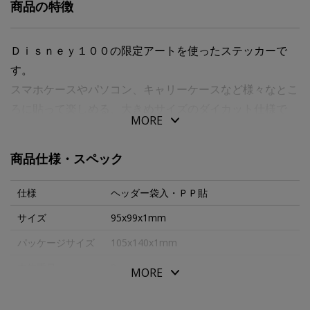
商品の特徴
Ｄｉｓｎｅｙ１００の限定アートを使ったステッカーで
す。
スマホケースやパソコン、キャリーケースなど様々なとこ
ろに貼って楽しめる、大きめサイズのダイカット仕様で
MORE
す。
１０×１０ｃｍ内。１枚入り。
商品仕様・スペック
仕様
ヘッダー袋入・ＰＰ貼
サイズ
95x99x1mm
パッケージサイズ
105x140x1mm
本体重量
3g
MORE
素材・原材料
紙