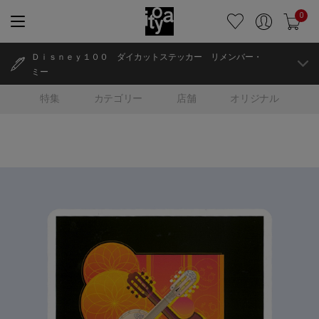
0
Ｄｉｓｎｅｙ１００ ダイカットステッカー リメンバー・
ミー
特集
カテゴリー
店舗
オリジナル