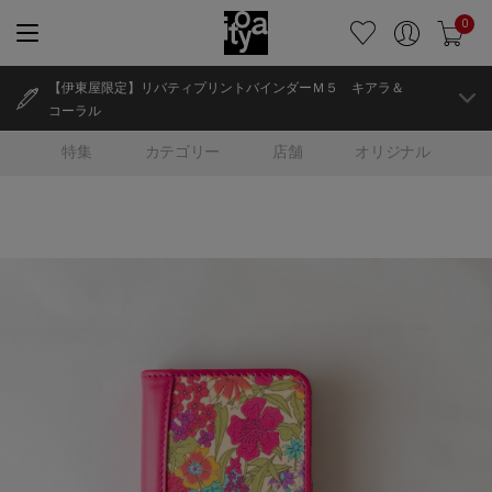
0
【伊東屋限定】リバティプリントバインダーＭ５ キアラ＆
コーラル
特集
カテゴリー
店舗
オリジナル