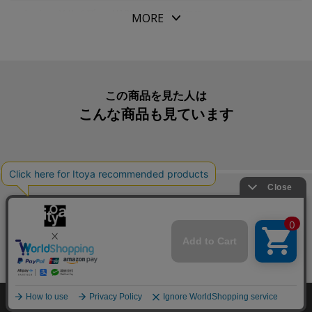
１９６９年のリバティのスカーフデザインからインスパイ
パッケージサイズ
H130xW92xD34mm
MORE
アされたデザインで、典型的な英国のコテージ・ガーデン
本体重量
50g
に咲く花（キツネノテブクロ、バラ、パンジー、ワスレナ
素材・原材料
牛革（ステア）・布
グサ、デイジー、ダリア）が細かく密集して描かれていま
す。
生産国
日本
この商品を見た人は
スカーフのレイアウト時は、中央に向かって繰り返し密集
こんな商品も見ています
付属品
リバティタグ
して描かれることでグラデーションを成し、外側との境界
入数明細
１冊
線をつくるようにデザインされていました。
メーカー品番
NBIBM13
※こちらの商品は柄や革に個体差がございます。
柄はお選びいただけませんのでご了承くださいませ。
この商品を買った人は
こんな商品も買っています
Copyright©伊東屋 All Rights Reserved.