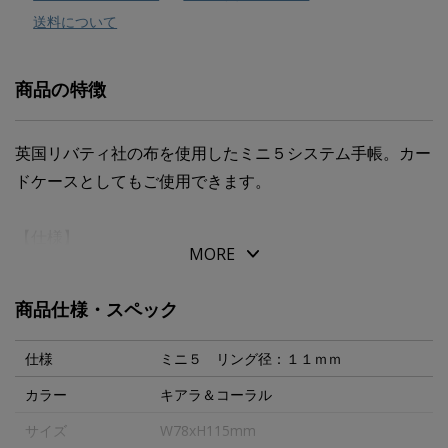
送料について
商品の特徴
英国リバティ社の布を使用したミニ５システム手帳。カー
ドケースとしてもご使用できます。
【仕様】
MORE
●素材：牛革＋布
●サイズ：ミニ５サイズ
商品仕様・スペック
●付属品：リバティタグ
仕様
ミニ５ リング径：１１ｍｍ
【柄特長】
カラー
キアラ＆コーラル
２０１５年のクラシック・タナローン・コレクションから
サイズ
W78xH115mm
加入している「キアラ」。